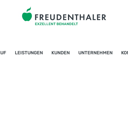
AUF
LEISTUNGEN
KUNDEN
UNTERNEHMEN
KO
ENTSORGUNG
INDUSTRIE
ÜBER UNS
CONTAINER
GEWERBE
TEAM
TANKSERVICE
ÖFFENTLICHE EINRICHTUNG
KULTUR
TUNG
WEITERGEDACHT
PRIVATKUNDEN
GESCHICHTE
ENTSORGUNGSUNTERNEHMEN
SOZIALE
VERANTWORTUNG
JOBS